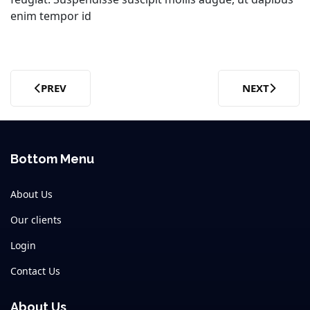
enim tempor id
PREV
NEXT
PREVIOUS ARTICLE: CRAS ET VARIUS
NEXT ARTICL
Bottom Menu
About Us
Our clients
Login
Contact Us
About Us