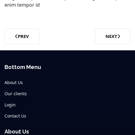
enim tempor id
PREV
NEXT
PREVIOUS ARTICLE: FUSCE VEL VILENI
NEXT ARTICLE
Bottom Menu
About Us
Our clients
Login
Contact Us
About Us