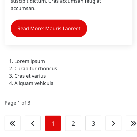
suscipit dictum. Cras accumsan feugiat
accumsan.
Read More: Mauris Laoreet
Lorem ipsum
Curabitur rhoncus
Cras et varius
Aliquam vehicula
Page 1 of 3
1
2
3